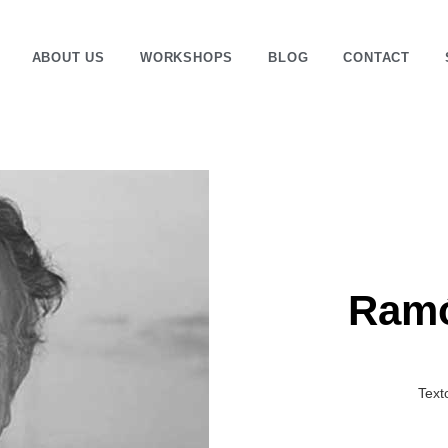
ABOUT US
WORKSHOPS
BLOG
CONTACT
Ramón Puig Cuyás joyero
Ramó
Text