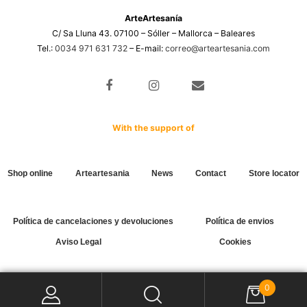
ArteArtesanía
C/ Sa Lluna 43. 07100 – Sóller – Mallorca – Baleares
Tel.:
0034 971 631 732
– E-mail:
correo@arteartesania.com
With the support of
Shop online
Arteartesania
News
Contact
Store locator
Política de cancelaciones y devoluciones
Política de envios
Aviso Legal
Cookies
0