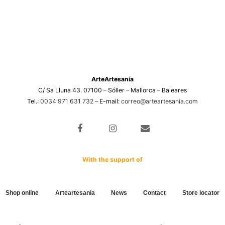
ArteArtesanía
C/ Sa Lluna 43. 07100 – Sóller – Mallorca – Baleares
Tel.:
0034 971 631 732
– E-mail:
correo@arteartesania.com
With the support of
Shop online
Arteartesania
News
Contact
Store locator