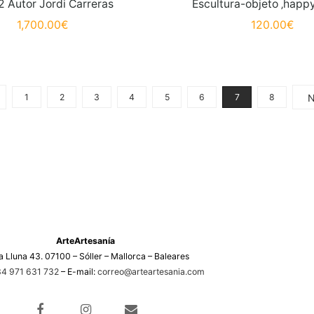
2 Autor Jordi Carreras
Escultura-objeto ‚happy
1,700.00
€
120.00
€
1
2
3
4
5
6
7
8
ArteArtesanía
a Lluna 43. 07100 – Sóller – Mallorca – Baleares
4 971 631 732
– E-mail:
correo@arteartesania.com