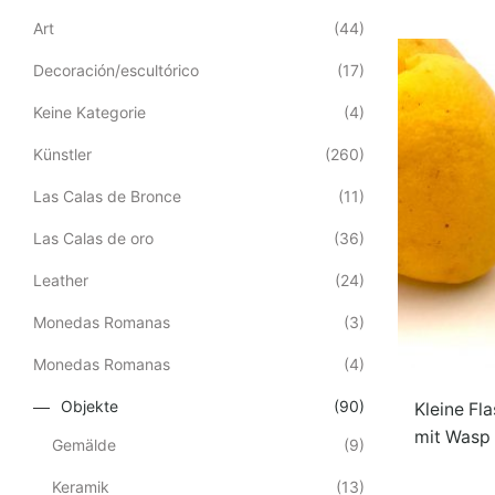
Art
(44)
Decoración/escultórico
(17)
Keine Kategorie
(4)
Künstler
(260)
Las Calas de Bronce
(11)
Las Calas de oro
(36)
Leather
(24)
Monedas Romanas
(3)
Monedas Romanas
(4)
Objekte
(90)
Kleine Fl
mit Wasp 
Gemälde
(9)
Keramik
(13)