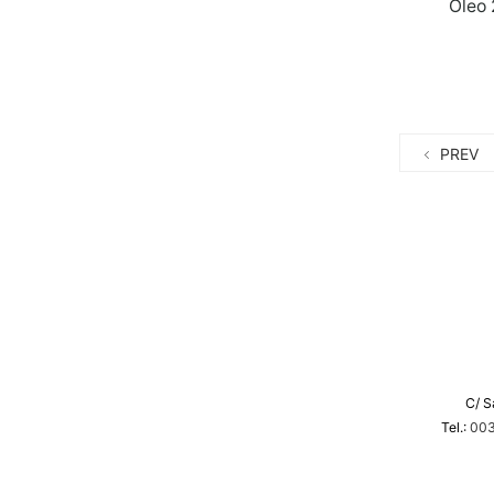
Óleo 
PREV
C/ S
Tel.:
003