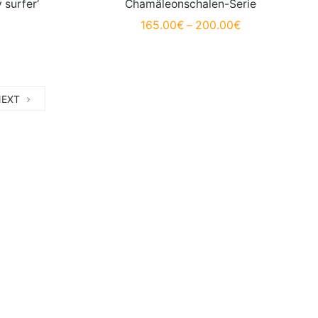
 surfer‘
Chamäleonschalen-Serie
165.00
€
–
200.00
€
NEXT