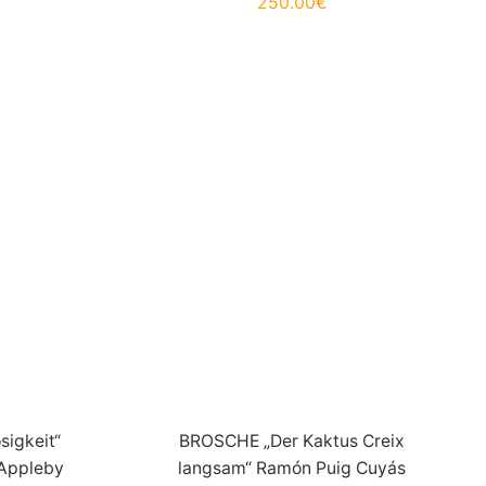
250.00
€
sigkeit“
BROSCHE „Der Kaktus Creix
 Appleby
langsam“ Ramón Puig Cuyás