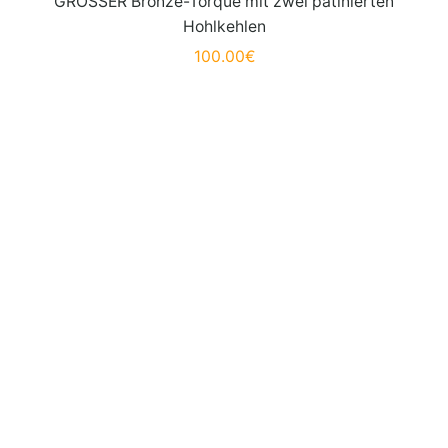
GROSSER Bronze-Torque mit zwei patinierten
Hohlkehlen
100.00
€