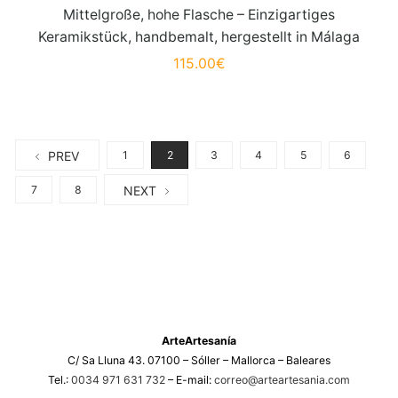
Mittelgroße, hohe Flasche – Einzigartiges
Keramikstück, handbemalt, hergestellt in Málaga
115.00
€
PREV
1
2
3
4
5
6
NEXT
7
8
ArteArtesanía
C/ Sa Lluna 43. 07100 – Sóller – Mallorca – Baleares
Tel.:
0034 971 631 732
– E-mail:
correo@arteartesania.com