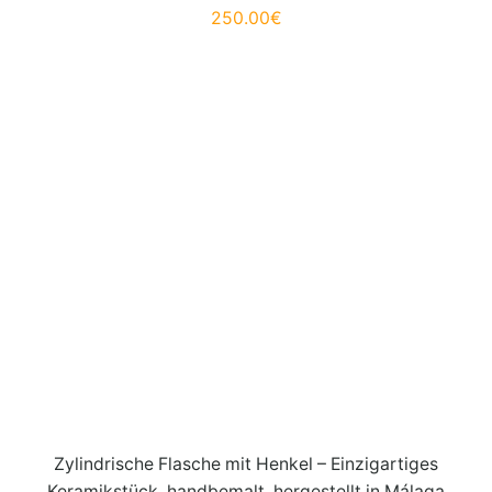
250.00
€
Zylindrische Flasche mit Henkel – Einzigartiges
Keramikstück, handbemalt, hergestellt in Málaga