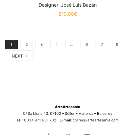
Designer: José Luis Bazán
210.00
€
1
2
3
4
…
6
7
8
NEXT
ArteArtesanía
C/ Sa Lluna 43. 07100 – Sóller – Mallorca – Baleares
Tel.:
0034 971 631 732
– E-mail:
correo@arteartesania.com