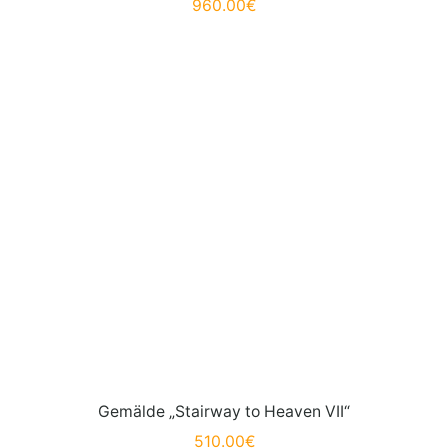
960.00
€
Gemälde „Stairway to Heaven VII“
510.00
€