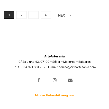
NEXT
1
2
3
4
ArteArtesanía
C/ Sa Lluna 43. 07100 – Sóller – Mallorca – Baleares
Tel.:
0034 971 631 732
– E-mail:
correo@arteartesania.com
Mit der Unterstützung von