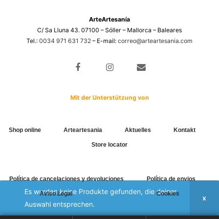
ArteArtesanía
C/ Sa Lluna 43. 07100 – Sóller – Mallorca – Baleares
Tel.:
0034 971 631 732
– E-mail:
correo@arteartesania.com
Mit der Unterstützung von
Shop online
Arteartesania
Aktuelles
Kontakt
Store locator
Política de cancelaciones y devoluciones
Política de envios
Es wurden keine Produkte gefunden, die deiner
Aviso Legal
Cookies
Auswahl entsprechen.