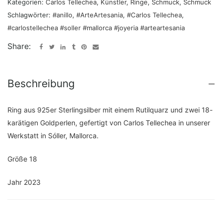
Kategorien:
Carlos Tellechea
,
Künstler
,
Ringe
,
Schmuck
,
Schmuck
Schlagwörter:
#anillo
,
#ArteArtesania
,
#Carlos Tellechea
,
#carlostellechea #soller #mallorca #joyeria #arteartesania
Share:
Beschreibung
Ring aus 925er Sterlingsilber mit einem Rutilquarz und zwei 18-
karätigen Goldperlen, gefertigt von Carlos Tellechea in unserer
Werkstatt in Sóller, Mallorca.
Größe 18
Jahr 2023