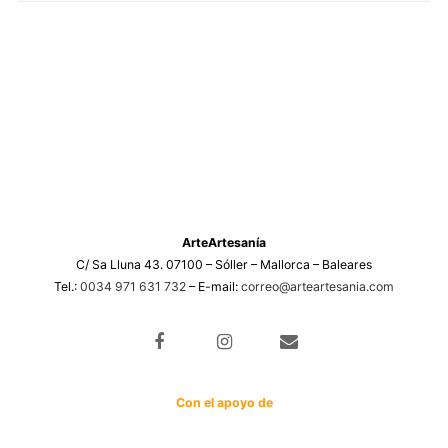
eembolsos
ArteArtesanía
C/ Sa Lluna 43. 07100 – Sóller – Mallorca – Baleares
Tel.:
0034 971 631 732
– E-mail:
correo@arteartesania.com
Con el apoyo de