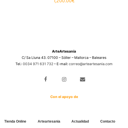
1,200.00
€
ArteArtesanía
C/ Sa Lluna 43. 07100 – Sóller – Mallorca – Baleares
Tel.:
0034 971 631 732
– E-mail:
correo@arteartesania.com
Con el apoyo de
Tienda Online
Arteartesania
Actualidad
Contacto