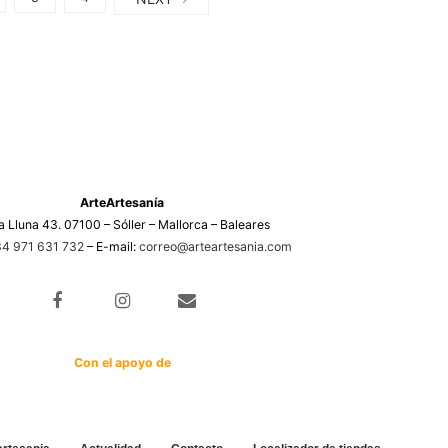
ArteArtesanía
a Lluna 43. 07100 – Sóller – Mallorca – Baleares
4 971 631 732
– E-mail:
correo@arteartesania.com
Con el apoyo de