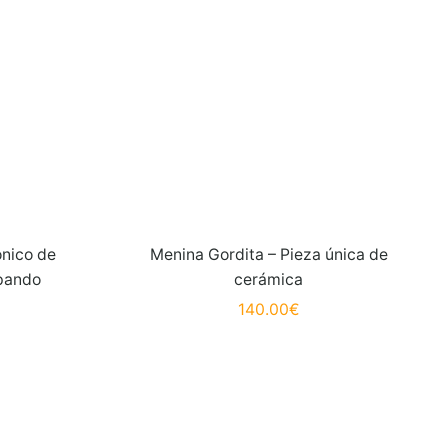
ónico de
Menina Gordita – Pieza única de
epando
cerámica
140.00
€