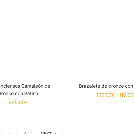
 Inciensos Camaleón de
Brazalete de bronce con
Bronce con Patina
100.00
€
-
110.00
235.00
€
NEXT
3
4