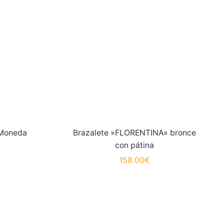
 Moneda
Brazalete »FLORENTINA» bronce
con pátina
158.00
€