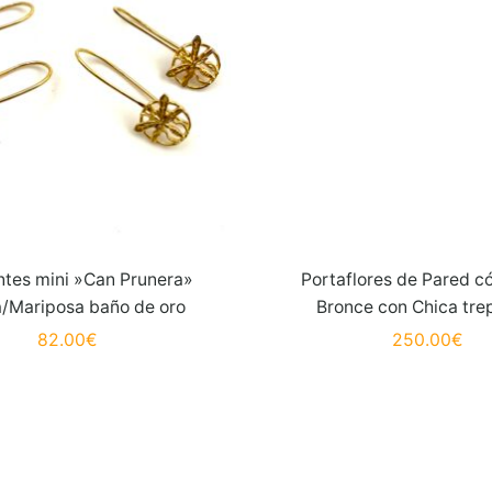
ntes mini »Can Prunera»
Portaflores de Pared c
a/Mariposa baño de oro
Bronce con Chica tr
82.00
€
250.00
€