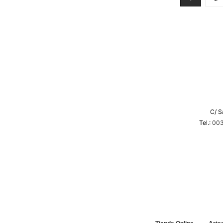
C/ S
Tel.:
003