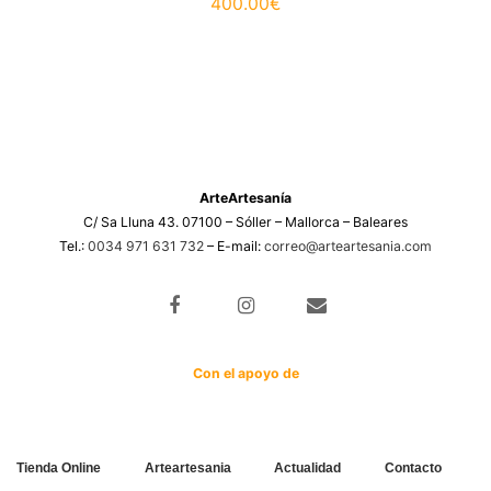
400.00
€
eembolsos
ArteArtesanía
C/ Sa Lluna 43. 07100 – Sóller – Mallorca – Baleares
Tel.:
0034 971 631 732
– E-mail:
correo@arteartesania.com
Con el apoyo de
Tienda Online
Arteartesania
Actualidad
Contacto