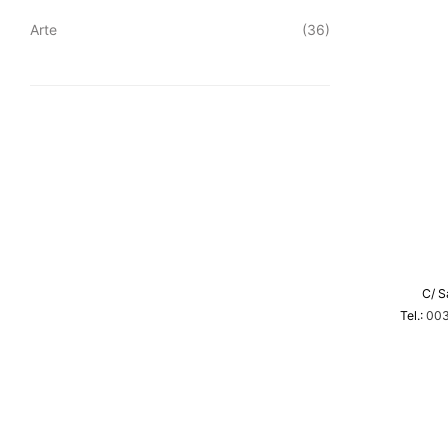
Arte
(36)
eembolsos
C/ S
Tel.:
003