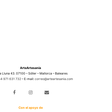
ArteArtesanía
a Lluna 43. 07100 – Sóller – Mallorca – Baleares
4 971 631 732
– E-mail:
correo@arteartesania.com
Con el apoyo de