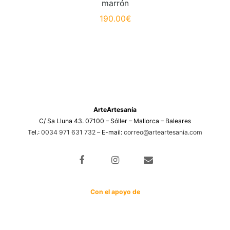
marrón
190.00
€
ArteArtesanía
C/ Sa Lluna 43. 07100 – Sóller – Mallorca – Baleares
Tel.:
0034 971 631 732
– E-mail:
correo@arteartesania.com
Con el apoyo de