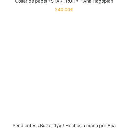
Collar de papel »STAR FRUIT» – Ana Hagopian
240.00
€
eembolsos
Pendientes «Butterfly» / Hechos a mano por Ana