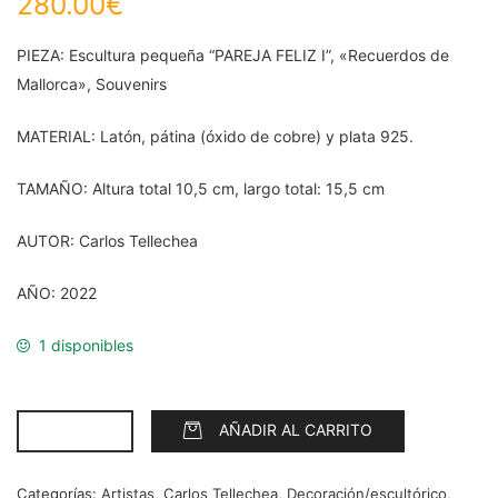
280.00
€
PIEZA: Escultura pequeña “PAREJA FELIZ I”, «Recuerdos de
Mallorca», Souvenirs
MATERIAL: Latón, pátina (óxido de cobre) y plata 925.
TAMAÑO: Altura total 10,5 cm, largo total: 15,5 cm
AUTOR: Carlos Tellechea
AÑO: 2022
1 disponibles
AÑADIR AL CARRITO
Categorías:
Artistas
,
Carlos Tellechea
,
Decoración/escultórico
,