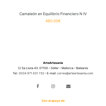
Camaleón en Equilibrio Financiero N IV
480.00
€
ArteArtesanía
C/ Sa Lluna 43. 07100 – Sóller – Mallorca – Baleares
Tel.:
0034 971 631 732
– E-mail:
correo@arteartesania.com
Con el apoyo de