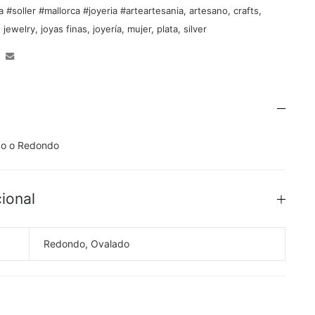
a #soller #mallorca #joyeria #arteartesania
,
artesano
,
crafts
,
,
jewelry
,
joyas finas
,
joyería
,
mujer
,
plata
,
silver
do o Redondo
ional
Redondo, Ovalado