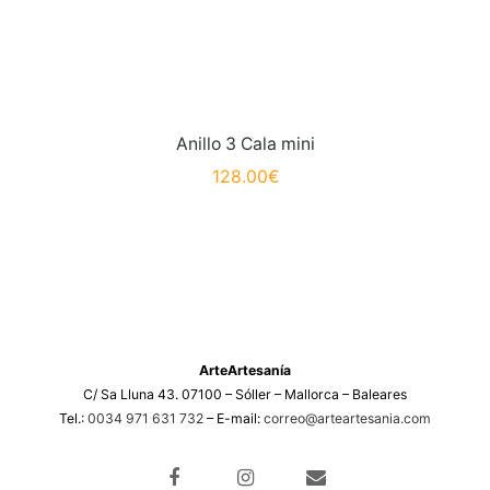
Anillo 3 Cala mini
128.00
€
ArteArtesanía
C/ Sa Lluna 43. 07100 – Sóller – Mallorca – Baleares
Tel.:
0034 971 631 732
– E-mail:
correo@arteartesania.com